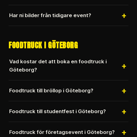
Wennstrom och många fler.
Ja, vi har många positiva recensioner på Google
+
Har ni bilder från tidigare event?
och lämnar gärna referenser på begäran.
Ja, vi har ett stort bildgalleri från tidigare
cateringuppdrag.
FOODTRUCK I GÖTEBORG
Vad kostar det att boka en foodtruck i
+
Göteborg?
Framkörningsavgiften är från 4 375 kr inklusive
+
Foodtruck till bröllop i Göteborg?
moms och matpriserna börjar från 129 kr per
person inklusive moms.
Ja, bröllop är en av våra mest efterfrågade
+
Foodtruck till studentfest i Göteborg?
cateringtjänster.
Ja, vi genomför många studentfester varje år.
+
Foodtruck för företagsevent i Göteborg?