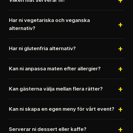
+
Vi serverar asiatisk streetfood och moderna
Har ni vegetariska och veganska
favoriter som Bao Buns, Smashburgare, Tacos,
+
alternativ?
Gyoza och Bowls.
Ja, vi erbjuder både vegetariska och veganska
+
Har ni glutenfria alternativ?
alternativ på alla våra menyer.
Ja, vi har alltid glutenfria alternativ tillgängliga.
+
Kan ni anpassa maten efter allergier?
Ja, vi anpassar alltid menyn efter allergier och
+
Kan gästerna välja mellan flera rätter?
specialkost.
Ja. Ni kan välja ett, två eller tre olika matkoncept,
+
Kan ni skapa en egen meny för vårt event?
exempelvis Bao Buns och Tacos eller Bao Buns,
Smashburgare och Bowls.
Absolut. Vi skräddarsyr gärna menyn efter era
+
Serverar ni dessert eller kaffe?
önskemål.