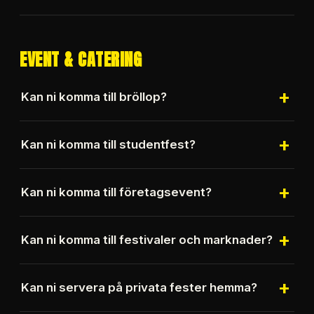
Ja, vi kan erbjuda både dessert och kaffe som
tillval.
EVENT & CATERING
+
Kan ni komma till bröllop?
Ja, vi har genomfört många uppskattade
+
Kan ni komma till studentfest?
bröllopscateringar runt om i Sverige.
Ja, studentfester är en av våra vanligaste typer
+
Kan ni komma till företagsevent?
av uppdrag.
Ja, vi har genomfört tusentals företagsevent och
+
Kan ni komma till festivaler och marknader?
cateringar för företag över hela Sverige.
Ja, om vi har ledig kapacitet deltar vi gärna på
+
Kan ni servera på privata fester hemma?
festivaler, marknader och publika event.