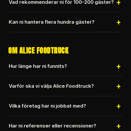
+
Vad rekommenderar ni för 100–200 gäster?
Bao Buns, Bowls, Tacos och Smashburgare
+
Kan ni hantera flera hundra gäster?
fungerar mycket bra för större grupper.
Ja, vi har stor erfarenhet av stora event med flera
hundra gäster.
OM ALICE FOODTRUCK
+
Hur länge har ni funnits?
Alice Foodtruck grundades 2022.
+
Varför ska vi välja Alice Foodtruck?
Vi serverar restaurangkvalitet direkt från
+
Vilka företag har ni jobbat med?
foodtrucken med noggrant utvalda råvaror, hög
service och lång erfarenhet av catering.
Vi har levererat catering till företag som Volvo,
+
Har ni referenser eller recensioner?
OneMed, Qstar, Continental Tires, NKT,