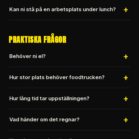
Absolut.
+
Kan ni stå på en arbetsplats under lunch?
Ja, företagsluncher är en stor del av vår
verksamhet.
PRAKTISKA FRÅGOR
+
Behöver ni el?
Vanligtvis räcker ett vanligt 220V-uttag eftersom
+
Hur stor plats behöver foodtrucken?
våra foodtrucks huvudsakligen drivs med gasol.
Vi behöver cirka 5,5 meter i längd och 2,5 meter i
+
Hur lång tid tar uppställningen?
bredd.
Vi brukar vara på plats cirka två timmar före
+
Vad händer om det regnar?
servering för förberedelser.
Vi serverar som vanligt oavsett väder.