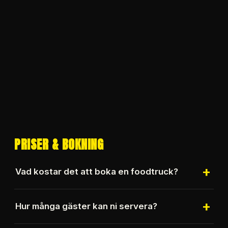
PRISER & BOKNING
+
Vad kostar det att boka en foodtruck?
Att boka Alice Foodtruck kostar från 4 375 kr
+
Hur många gäster kan ni servera?
inklusive moms i framkörningsavgift. Matpriserna
börjar från 129 kr per person inklusive moms.